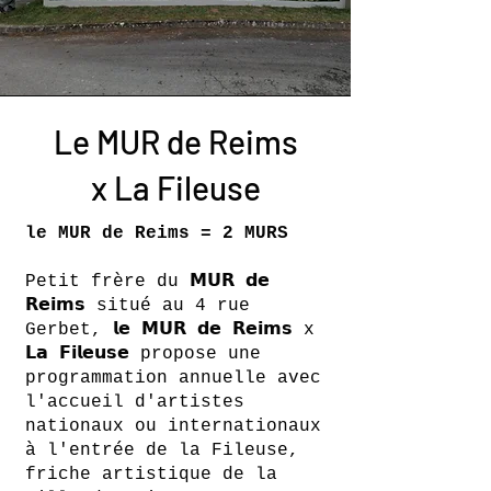
Le MUR de Reims
x La Fileuse
le MUR de Reims = 2 MURS
Petit frère du 𝗠𝗨𝗥 𝗱𝗲
𝗥𝗲𝗶𝗺𝘀 situé au 4 rue
Gerbet, 𝗹𝗲 𝗠𝗨𝗥 𝗱𝗲 𝗥𝗲𝗶𝗺𝘀 x
𝗟𝗮 𝗙𝗶𝗹𝗲𝘂𝘀𝗲 propose une
programmation annuelle avec
l'accueil d'artistes
nationaux ou internationaux
à l'entrée de la Fileuse,
friche artistique de la